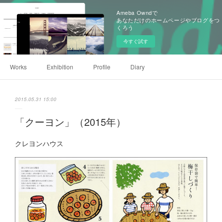
Ameba Owndで
あなただけのホームページやブログをつ
くろう
今すぐ試す
Works
Exhibition
Profile
Diary
2015.05.31 15:00
「クーヨン」（2015年）
クレヨンハウス