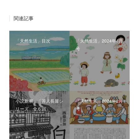
関連記事
「天然生活」目次
「天然生活」2024年4月
号
小説新潮 「善人長屋シ
「天然生活」2024年2月
リーズ 全６回」
号