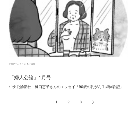
2023.01.14 15:00
「婦人公論」1月号
中央公論新社・樋口恵子さんのエッセイ「90歳の乳がん手術体験記」
1
2
3