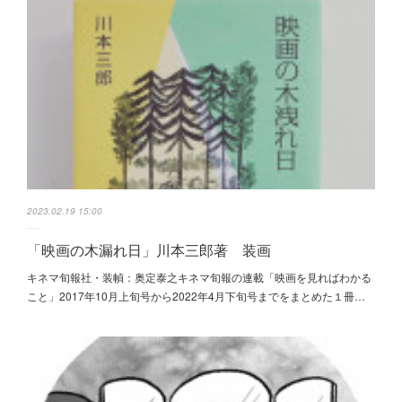
2023.02.19 15:00
「映画の木漏れ日」川本三郎著 装画
キネマ旬報社・装幀：奥定泰之キネマ旬報の連載「映画を見ればわかる
こと」2017年10月上旬号から2022年4月下旬号までをまとめた１冊…