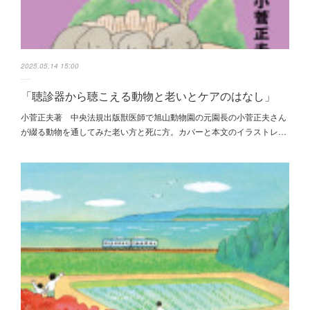
2025.05.14 15:00
「聴診器から聴こえる動物と老いとケアのはなし」
小菅正夫著 中央法規出版獣医師で旭山動物園の元園長の小菅正夫さん
が綴る動物を通してみた老い方と死に方。カバーと本文のイラストレ…