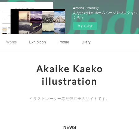
Ameba Owndで
あなただけのホームページやブログをつ
くろう
今すぐ試す
Works
Exhibition
Profile
Diary
Akaike Kaeko
illustration
イラストレーター赤池佳江子のサイトです。
NEWS