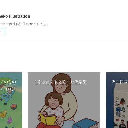
eko illustration
ーター赤池佳江子のサイトです。
ー
べてのもの
くろさわ文庫 どんぐり倶楽部
石川四高
エコロジ