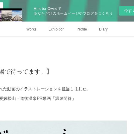
Ameba Owndで
今す
あなただけのホームページやブログをつくろう
Works
Exhibition
Profile
Diary
湯で待ってます。】
公開された動画のイラストレーションを担当しました。
愛媛松山・道後温泉PR動画「温泉問答」