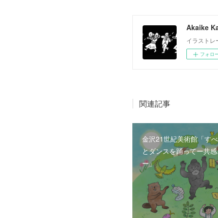
Akaike Ka
イラストレ
フォロ
関連記事
金沢21世紀美術館「す
とダンスを踊ってー共感
ー」