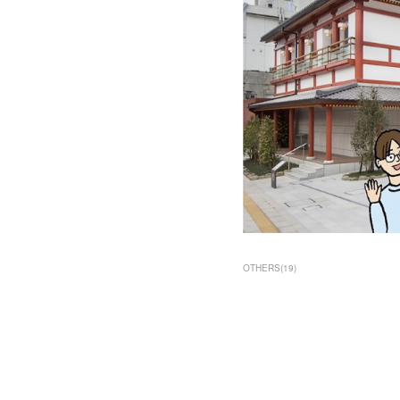
OTHERS
(
19
)