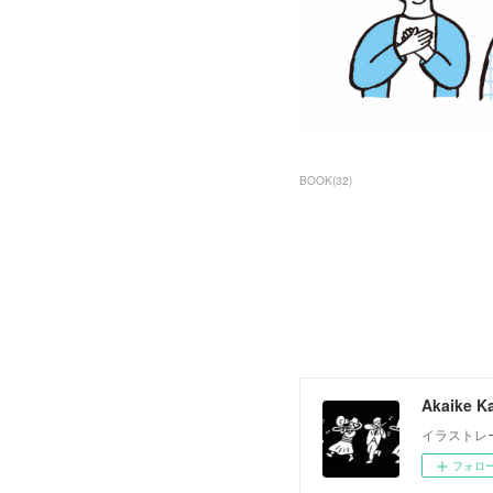
BOOK
(
32
)
Akaike Ka
イラストレ
フォロ