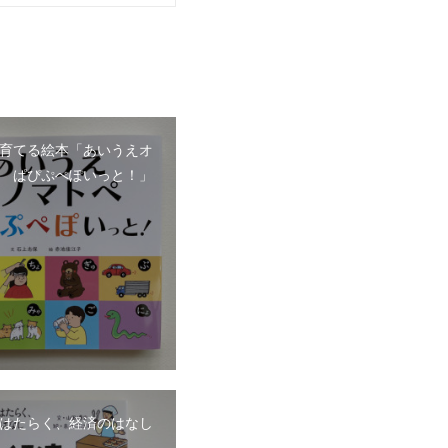
育てる絵本「あいうえオ
 ぱぴぷぺぽいっと！」
はたらく、経済のはなし