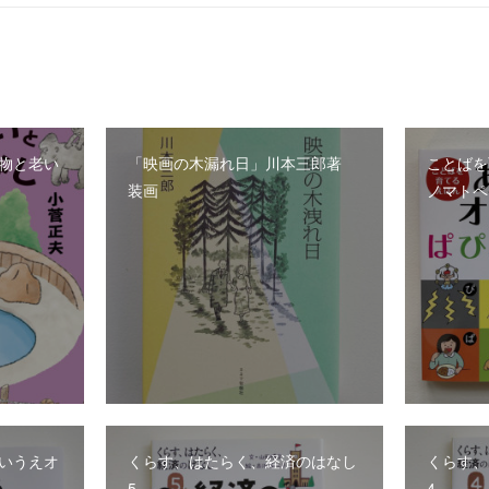
物と老い
「映画の木漏れ日」川本三郎著
ことばを
装画
ノマトペ
いうえオ
くらす、はたらく、経済のはなし
くらす、
5
4