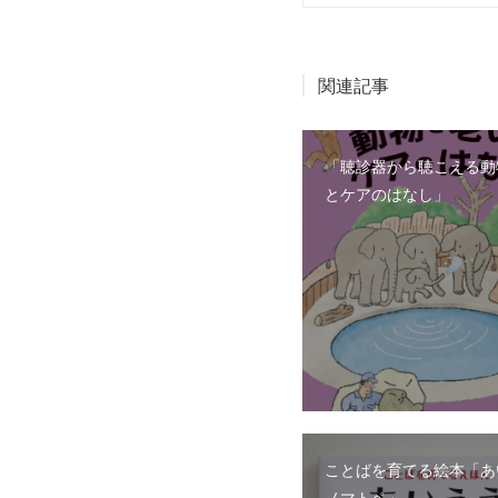
関連記事
「聴診器から聴こえる動
とケアのはなし」
ことばを育てる絵本「あ
ノマトペ」