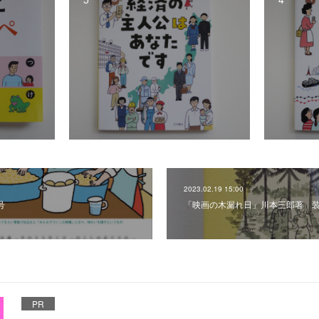
2023.02.19 15:00
号
「映画の木漏れ日」川本三郎著 
PR