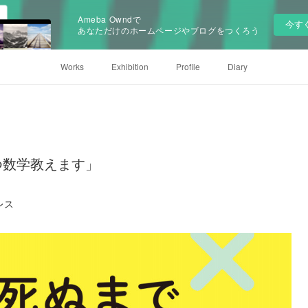
Ameba Owndで
今す
あなただけのホームページやブログをつくろう
Works
Exhibition
Profile
Diary
つ数学教えます」
レス