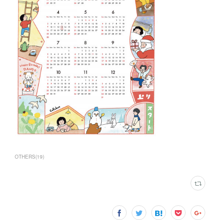
OTHERS
(
19
)