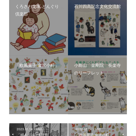
くろさわ文庫 どんぐり
石川四高記念文化交流館
倶楽部
「欧風菓子 金沢小町」
小島山 金剛院 長楽寺
のリーフレット
2023.01.14 15:00
2022.12.24 15:00
「婦人公論」1月号
「欧風菓子 金沢小町」