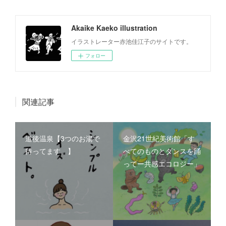
Akaike Kaeko illustration
イラストレーター赤池佳江子のサイトです。
フォロー
関連記事
道後温泉【3つのお湯で
金沢21世紀美術館「す
待ってます。】
べてのものとダンスを踊
ってー共感エコロジー」